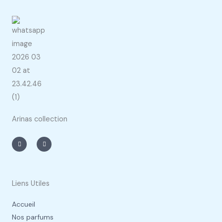
Arinas collection
I
F
n
a
s
c
t
e
a
b
g
o
r
o
a
k
m
-
Liens Utiles
f
Accueil
Nos parfums